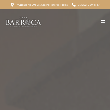
7 Oriente No. 205 Col. Centro Histórico Puebla
01 (222) 2 90 47 67